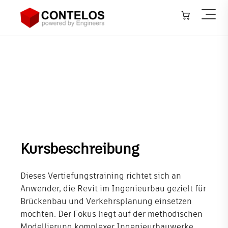
Architektur, Bauwesen & Konstruktion
▾
Revit Vertiefung: Brückenbau
Maschinen- & Anlagenbau
▾
& Verkehrsplanung
Infrastruktur – GIS
▾
Anlagenbau – Plant
▾
Softwareentwicklung
Kursbeschreibung
IT-Systeme
Dieses Vertiefungstraining richtet sich an
Training
Anwender, die Revit im Ingenieurbau gezielt für
Brückenbau und Verkehrsplanung einsetzen
Veranstaltungen
möchten. Der Fokus liegt auf der methodischen
Modellierung komplexer Ingenieurbauwerke
Neuigkeiten