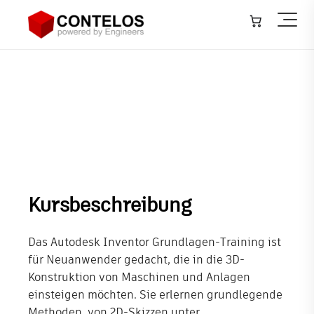
Architektur, Bauwesen & Konstruktion
▾
Inventor Professional
Maschinen- & Anlagenbau
▾
Grundlagen
Infrastruktur – GIS
▾
Anlagenbau – Plant
▾
Softwareentwicklung
Kursbeschreibung
IT-Systeme
Das Autodesk Inventor Grundlagen-Training ist
Training
für Neuanwender gedacht, die in die 3D-
Konstruktion von Maschinen und Anlagen
Veranstaltungen
einsteigen möchten. Sie erlernen grundlegende
Methoden, von 2D-Skizzen unter
Neuigkeiten