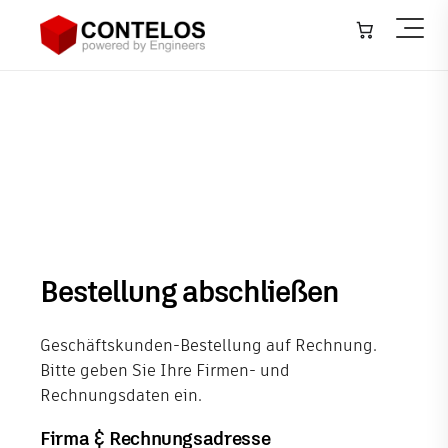
Architektur, Bauwesen & Konstruktion
▾
Maschinen- & Anlagenbau
▾
Bestellung abschließen
Infrastruktur – GIS
▾
Anlagenbau – Plant
▾
Softwareentwicklung
Bestellung abschließen
IT-Systeme
Geschäftskunden-Bestellung auf Rechnung.
Training
Bitte geben Sie Ihre Firmen- und
Rechnungsdaten ein.
Veranstaltungen
Firma & Rechnungsadresse
Neuigkeiten