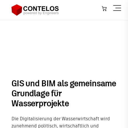
Architektur, Bauwesen & Konstruktion
▾
Integration für nachhaltige
Maschinen- & Anlagenbau
▾
Wasserprojekte
Infrastruktur – GIS
▾
Anlagenbau – Plant
▾
Softwareentwicklung
GIS und BIM als gemeinsame
IT-Systeme
Grundlage für
Wasserprojekte
Training
Veranstaltungen
Die Digitalisierung der Wasserwirtschaft wird
zunehmend politisch, wirtschaftlich und
Neuigkeiten