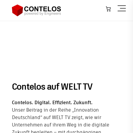
Architektur, Bauwesen & Konstruktion
▾
Maschinen- & Anlagenbau
▾
Contelos auf WELT TV
Infrastruktur – GIS
▾
Anlagenbau – Plant
▾
Softwareentwicklung
Contelos auf WELT TV
IT-Systeme
Contelos. Digital. Effizient. Zukunft.
Training
Unser Beitrag in der Reihe „Innovation
Deutschland“ auf WELT TV zeigt, wie wir
Veranstaltungen
Unternehmen auf ihrem Weg in die digitale
Zukunft begleiten – mit durchgängigen
Neuigkeiten