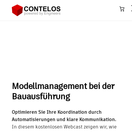
Architektur, Bauwesen & Konstruktion
▾
Das neue ACC
Maschinen- & Anlagenbau
▾
Modellmanagement-Paket
Infrastruktur – GIS
▾
Anlagenbau – Plant
▾
Softwareentwicklung
Modellmanagement bei der
IT-Systeme
Bauausführung
Training
Optimieren Sie Ihre Koordination durch
Veranstaltungen
Automatisierungen und klare Kommunikation.
In diesem kostenlosen Webcast zeigen wir, wie
Neuigkeiten