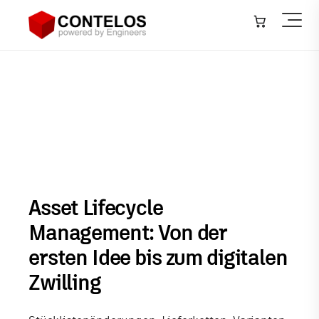
Architektur, Bauwesen & Konstruktion
▾
Maschinen- & Anlagenbau
▾
Asset Lifecycle Management
Infrastruktur – GIS
▾
Anlagenbau – Plant
▾
Softwareentwicklung
Asset Lifecycle
IT-Systeme
Management: Von der
ersten Idee bis zum digitalen
Training
Zwilling
Veranstaltungen
Neuigkeiten