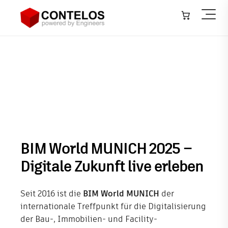
Architektur, Bauwesen & Konstruktion
▾
Maschinen- & Anlagenbau
▾
BIM World MUNICH 2025
Infrastruktur – GIS
▾
Anlagenbau – Plant
▾
Softwareentwicklung
BIM World MUNICH 2025 –
IT-Systeme
Digitale Zukunft live erleben
Training
Seit 2016 ist die
BIM World MUNICH
der
Veranstaltungen
internationale Treffpunkt für die Digitalisierung
der Bau-, Immobilien- und Facility-
Neuigkeiten