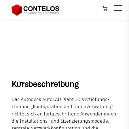
Architektur, Bauwesen & Konstruktion
▾
AutoCAD Plant 3D Vertiefung:
Maschinen- & Anlagenbau
▾
Konfiguration und
Datenverwaltung
Infrastruktur – GIS
▾
Anlagenbau – Plant
▾
Softwareentwicklung
Kursbeschreibung
IT-Systeme
Das Autodesk AutoCAD Plant 3D Vertiefungs-
Training
Training „Konfiguration und Datenverwaltung“
richtet sich an fortgeschrittene Anwender:innen,
Veranstaltungen
die Installations- und Lizenzierungsmodelle,
zentrale Netzwerkkonfiguration und die
Neuigkeiten